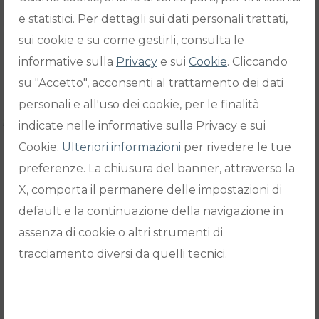
e statistici. Per dettagli sui dati personali trattati,
sui cookie e su come gestirli, consulta le
informative sulla
Privacy
e sui
Cookie
. Cliccando
su "Accetto", acconsenti al trattamento dei dati
personali e all'uso dei cookie, per le finalità
indicate nelle informative sulla Privacy e sui
Cookie.
Ulteriori informazioni
per rivedere le tue
Condividi su
preferenze. La chiusura del banner, attraverso la
X, comporta il permanere delle impostazioni di
default e la continuazione della navigazione in
assenza di cookie o altri strumenti di
Nome
Palma
tracciamento diversi da quelli tecnici.
Cognome
Scalamogna
Data di
26/02/2022
morte