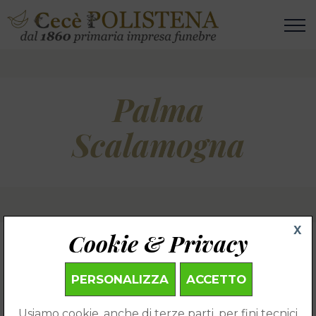
Palma
Scalamogna
X
Cookie & Privacy
Vai ai Necrologi
Usiamo cookie, anche di terze parti, per fini tecnici